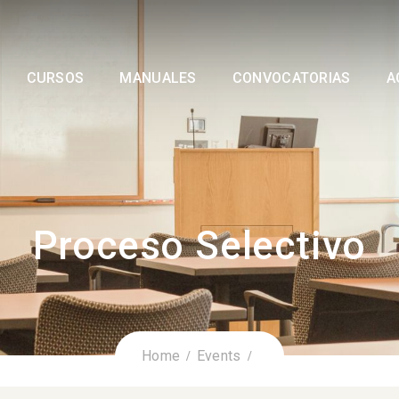
CURSOS
MANUALES
CONVOCATORIAS
A
Proceso Selectivo
Home
Events