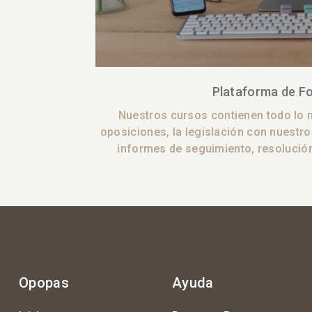
Plataforma de F
Nuestros cursos contienen todo lo n
oposiciones, la legislación con nuestro 
informes de seguimiento, resolución
Opopas
Ayuda