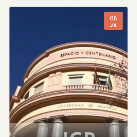
46 Plazas Administrativo UGR – C1
06
JUL
12:00 AM - 9:30 AM
46 Plazas de Administrativo - C1
CONVOCATORIA Más información
Comenzamos nuevo curso, prueba gratis 3
días Plataforma de Formación Nuestros
cursos contienen todo lo necesario para
preparar tus oposiciones, la legislación con
nuestro formato en…